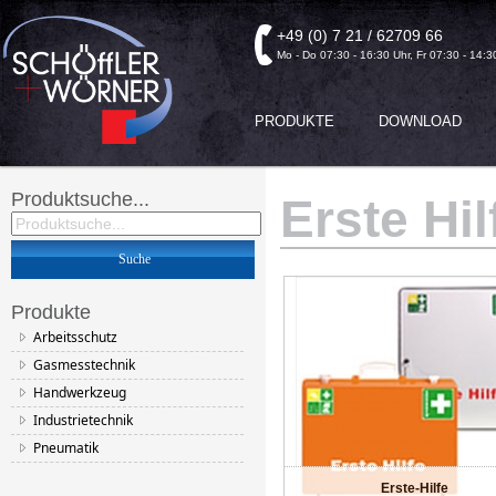
+49 (0) 7 21 / 62709 66
Mo - Do 07:30 - 16:30 Uhr, Fr 07:30 - 14:3
PRODUKTE
DOWNLOAD
Produktsuche...
Erste Hil
Produkte
Arbeitsschutz
Gasmesstechnik
Handwerkzeug
Industrietechnik
Pneumatik
Erste-Hilfe